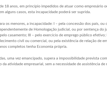
de 18 anos, em princípio impedidos de atuar como empresário 
em alguns casos, esta incapacidade poderá ser suprida.
ra os menores, a incapacidade: I – pela concessão dos pais, ou d
ndependentemente de
Homologação
judicial, ou por sentença do ju
 pelo casamento; III – pelo exercício de emprego público efetivo;
elecimento civil ou comercial, ou pela existência de relação de 
 anos completos tenha
Economia
própria.
das, uma vez emancipado, supera a impossibilidade prevista com
o da atividade empresarial, sem a necessidade de assistência de 