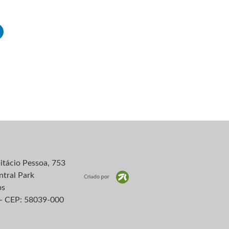
itácio Pessoa, 753
ntral Park
os
– CEP: 58039-000