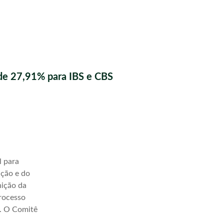
de 27,91% para IBS e CBS
l para
ação e do
nição da
processo
a. O Comitê