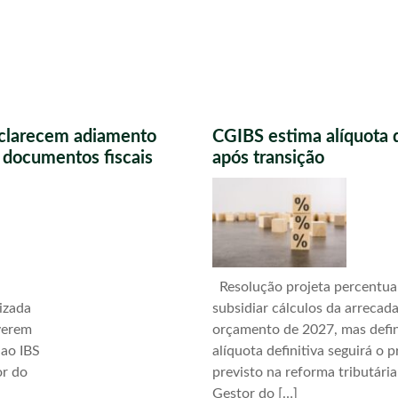
sclarecem adiamento
CGIBS estima alíquota 
s documentos fiscais
após transição
Resolução projeta percentua
izada
subsidiar cálculos da arrecad
verem
orçamento de 2027, mas defi
 ao IBS
alíquota definitiva seguirá o 
or do
previsto na reforma tributári
Gestor do […]